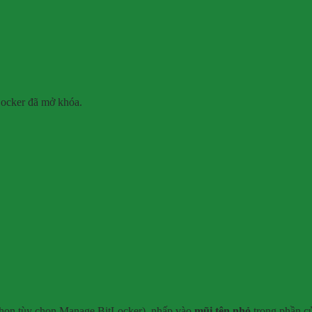
Locker đã mở khóa.
i chọn tùy chọn Manage BitLocker), nhấp vào
mũi tên nhỏ
trong phần c