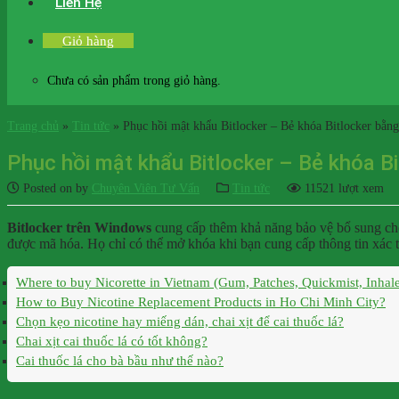
Liên Hệ
Giỏ hàng
Chưa có sản phẩm trong giỏ hàng.
Trang chủ
»
Tin tức
»
Phục hồi mật khẩu Bitlocker – Bẻ khóa Bitlocker bằng
Phục hồi mật khẩu Bitlocker – Bẻ khóa Bi
Posted on
by
Chuyên Viên Tư Vấn
Tin tức
11521 lượt xem
Bitlocker trên Windows
cung cấp thêm khả năng bảo vệ bổ sung cho 
được mã hóa. Họ chỉ có thể mở khóa khi bạn cung cấp thông tin xác
Where to buy Nicorette in Vietnam (Gum, Patches, Quickmist, Inhale
How to Buy Nicotine Replacement Products in Ho Chi Minh City?
Chọn kẹo nicotine hay miếng dán, chai xịt để cai thuốc lá?
Chai xịt cai thuốc lá có tốt không?
Cai thuốc lá cho bà bầu như thế nào?