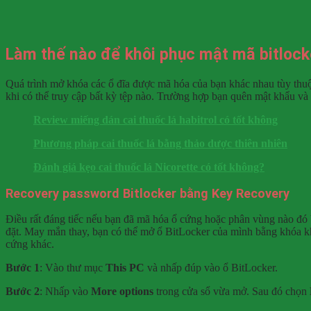
Làm thế nào để khôi phục mật mã bitlock
Quá trình mở khóa các ổ đĩa được mã hóa của bạn khác nhau tùy thu
khi có thể truy cập bất kỳ tệp nào. Trường hợp bạn quên mật khẩu và
Review miếng dán cai thuốc lá habitrol có tốt không
Phương pháp cai thuốc lá bằng thảo dược thiên nhiên
Đánh giá kẹo cai thuốc lá Nicorette có tốt không?
Recovery password Bitlocker bằng Key Recovery
Điều rất đáng tiếc nếu bạn đã mã hóa ổ cứng hoặc phân vùng nào đó 
đặt. May mắn thay, bạn có thể mở ổ BitLocker của mình bằng khóa kh
cứng khác.
Bước 1
: Vào thư mục
This PC
và nhấp đúp vào ổ BitLocker.
Bước 2
: Nhấp vào
More options
trong cửa sổ vừa mở. Sau đó chọn