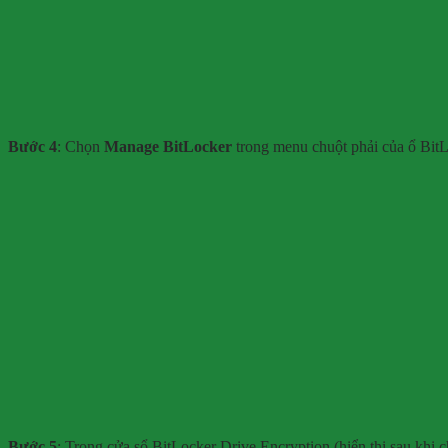
Bước 4
: Chọn
Manage BitLocker
trong menu chuột phải của ổ Bit
Bước 5
: Trong cửa sổ BitLocker Drive Encryption (hiển thị sau kh