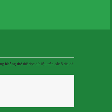
cũng
không thể
thể đọc dữ liệu trên các ổ đĩa đã