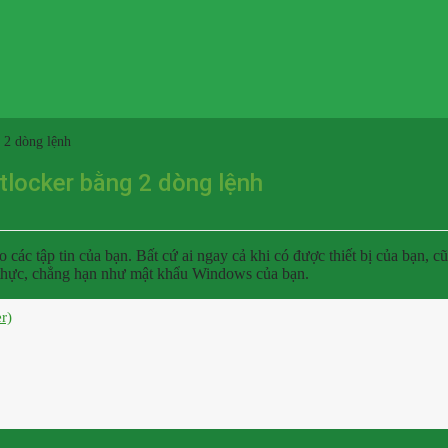
 2 dòng lệnh
tlocker bằng 2 dòng lệnh
các tập tin của bạn. Bất cứ ai ngay cả khi có được thiết bị của bạn, 
 thực, chẳng hạn như mật khẩu Windows của bạn.
r)