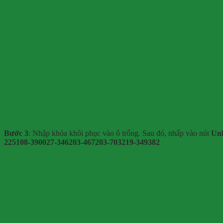
Bước 3
: Nhập khóa khôi phục vào ô trống. Sau đó, nhấp vào nút
Un
225108-390027-346203-467203-703219-349382